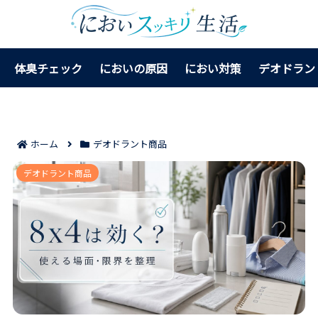
体臭チェック
においの原因
におい対策
デオドラン
ホーム
デオドラント商品
ワキガに8×4（エイトフォー）の効果はある？使える
デオドラント商品
場面と限界が見える！