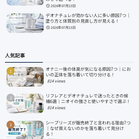
2026年07月13日
デオナチュレが効かない人に多い原因7つ｜
塗り方と体質別の見直し方が見える！
2026年07月13日
人気記事
オナニー後の体臭が気になる原因7つ｜にお
いの正体を落ち着いて切り分ける！
814 views
リフレアとデオナチュレで迷ったときの候
補6選｜ニオイの強さと使いやすさで選ぶ！
814 views
シーブリーズが販売終了と言われる理由7つ
｜なぜ買えないのかを落ち着いて見分け
る！