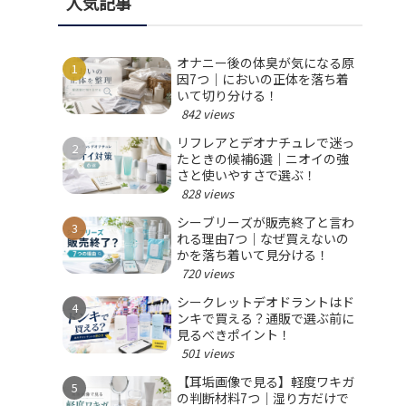
人気記事
オナニー後の体臭が気になる原
因7つ｜においの正体を落ち着
いて切り分ける！
842 views
リフレアとデオナチュレで迷っ
たときの候補6選｜ニオイの強
さと使いやすさで選ぶ！
828 views
シーブリーズが販売終了と言わ
れる理由7つ｜なぜ買えないの
かを落ち着いて見分ける！
720 views
シークレットデオドラントはド
ンキで買える？通販で選ぶ前に
見るべきポイント！
501 views
【耳垢画像で見る】軽度ワキガ
の判断材料7つ｜湿り方だけで