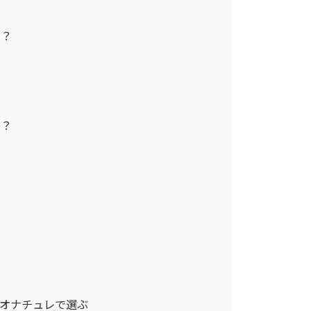
い？
る？
オナチュレで選ぶ