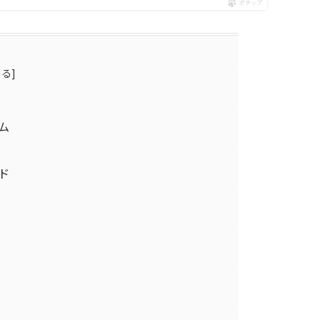
ポチップ
ム
ド
？