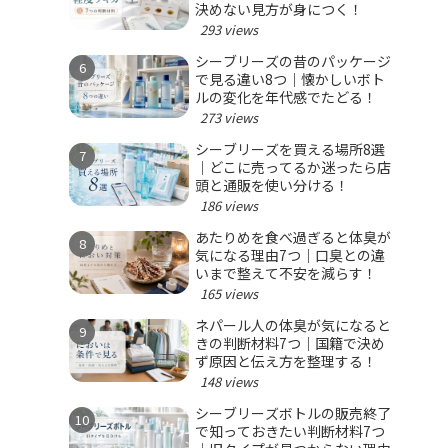
決めない見方が身につく！
293 views
シーブリーズの昔のパッケージ
で見る違い8つ｜懐かしいボト
ルの変化を年代感でたどる！
273 views
シーブリーズを買える場所8選
｜どこに売ってるか迷ったら店
頭と通販を使い分ける！
186 views
あたりめを食べ過ぎると体臭が
気になる理由7つ｜口臭との違
いまで整えて不安を減らす！
165 views
ネパール人の体臭が気になると
きの判断材料7つ｜国籍で決め
ず原因と伝え方を整理する！
148 views
シーブリーズボトルの販売終了
で知っておきたい判断材料7つ