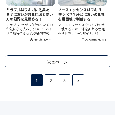
ミラブルはワキガに効果あ
ノースエッセンスはワキガに
る？においが残る原因と使い
使うべき？汗とにおいの相性
方の限界を見極める！
を肌目線で判断する！
ミラブルでワキガが軽くなるの
ノースエッセンスをワキガ対策
か気になる人へ、シャワーヘッ
に使えるのか、汗を抑える仕組
ドで期待できる洗浄補助の範
みやにおいへの期待値、パース
囲、体質由来のにおいに対する
ピレックスや市販デオドラント
2026年06月24日
2026年06月24日
限界、効果を感じにくいケー
との違い、夜の使い方、かゆみ
ス、正しい使い方、制汗剤や衣
や刺激を避ける注意点、購入前
類ケアとの組み合わせ方を整理
に確認すべき正規品や使用期限
します。
の見方まで整理します。
次のページ
次
1
2
8
へ