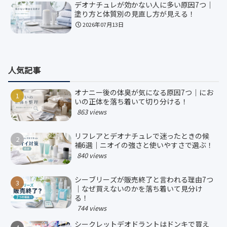
デオナチュレが効かない人に多い原因7つ｜
塗り方と体質別の見直し方が見える！
2026年07月13日
人気記事
オナニー後の体臭が気になる原因7つ｜にお
いの正体を落ち着いて切り分ける！
863 views
リフレアとデオナチュレで迷ったときの候
補6選｜ニオイの強さと使いやすさで選ぶ！
840 views
シーブリーズが販売終了と言われる理由7つ
｜なぜ買えないのかを落ち着いて見分け
る！
744 views
シークレットデオドラントはドンキで買え