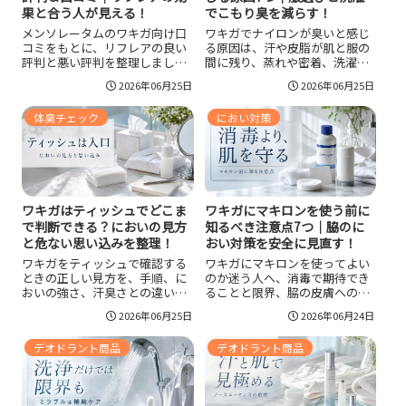
果と合う人が見える！
でこもり臭を減らす！
メンソレータムのワキガ向け口
ワキガでナイロンが臭いと感じ
コミをもとに、リフレアの良い
る原因は、汗や皮脂が肌と服の
評判と悪い評判を整理しまし
間に残り、蒸れや密着、洗濯残
た。においへの実感、持続感、
りによって臭いが強く出ること
2026年06月25日
2026年06月25日
クリームの密着感、汗への物足
にあります。ナイロン服で臭い
りなさ、白い服の黄ばみ、ベタ
が目立つ場面、避けたい服の特
体臭チェック
におい対策
つきなどを比較し、どんな人に
徴、着る日の対策、臭い戻りを
合うのか、使う前の注意点まで
減らす洗濯方法まで整理しま
自然に判断できる内容です。
す。
ワキガはティッシュでどこま
ワキガにマキロンを使う前に
で判断できる？においの見方
知るべき注意点7つ｜脇のに
と危ない思い込みを整理！
おい対策を安全に見直す！
ワキガをティッシュで確認する
ワキガにマキロンを使ってよい
ときの正しい見方を、手順、に
のか迷う人へ、消毒で期待でき
おいの強さ、汗臭さとの違い、
ることと限界、脇の皮膚への刺
衣類や耳垢などの判断材料まで
激、におい戻りの理由を整理し
2026年06月25日
2026年06月24日
整理します。ティッシュだけで
ます。毎日のワキガ対策として
断定しない理由や、日常ででき
優先したい汗のふき取り、デオ
デオドラント商品
デオドラント商品
る対策、受診を考えたいサイン
ドラント選び、衣類ケア、受診
もわかります。
の目安まで自然に判断できる内
容です。