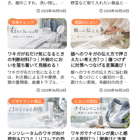
き、服のこすれ、洗い残し、皮
野菜など取り入れたい食品と、
膚の荒れなどさまざまです。ワ
脂身の多い肉や揚げ物など控え
2026年06月30日
2026年06月26日
キガとの違い、汗臭さの見分け
たい食事を整理し、食事だけで
方、今日からできる対策、皮膚
は変わりにくいケースや生活習
体臭チェック
周囲のにおい
科や形成外科に相談したほうが
慣と合わせた現実的な対策まで
よい症状まで整理します。
紹介します。
ワキガが右だけ気になるとき
娘へのワキガの伝え方で押さ
の判断材料7つ｜片側のにお
えたい考え方7つ｜傷つけず
いを落ち着いて見極める！
に対策へつなげる言葉選び！
ワキガが右だけ気になるとき
娘へのワキガの伝え方に悩む親
は、利き腕による汗や摩擦、衣
へ、傷つけにくい最初の一言、
類の蓄積臭、皮膚トラブル、ア
避けたい表現、年齢別の向き合
ポクリン汗腺の左右差などを分
い方、家庭でできる汗・衣類ケ
2026年06月26日
2026年06月26日
けて見ることが大切です。にお
ア、受診を考える目安までを整
いの質、服への残り方、耳垢、
理しました。体臭を欠点として
デオドラント商品
においの原因
家族からの指摘、受診目安まで
責めるのではなく、体質として
整理し、片側だけ臭う不安に落
一緒に対策できる形で伝えるた
ち着いて向き合える判断材料を
めの実践的な考え方がわかりま
紹介します。
す。
メンソレータムのワキガ向け
ワキガでナイロンが臭いと感
評判＆口コミ｜リフレアの効
じる原因7つ｜服選びと洗濯