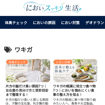
体臭チェック
においの原因
におい対策
デオドラン
ワキガ
体臭チェック
におい対策
片方の脇だけ臭い原因7つ｜
ワキガの軽減に役立つ食べ物
左右差の見分け方と受診目安
7つ｜においを強めにくい食
まで整理する！
事の整え方を知る！
片方の脇だけ臭いと感じる原因
ワキガの軽減に食べ物で取り組
は、汗腺の左右差、利き腕の動
みたい人へ、青魚や大豆製品、