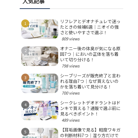
人気記事
リフレアとデオナチュレで迷っ
たときの候補6選｜ニオイの強
さと使いやすさで選ぶ！
809 views
オナニー後の体臭が気になる原
因7つ｜においの正体を落ち着
いて切り分ける！
798 views
シーブリーズが販売終了と言わ
れる理由7つ｜なぜ買えないの
かを落ち着いて見分ける！
700 views
シークレットデオドラントはド
ンキで買える？通販で選ぶ前に
見るべきポイント！
489 views
【耳垢画像で見る】軽度ワキガ
の判断材料7つ｜湿り方だけで