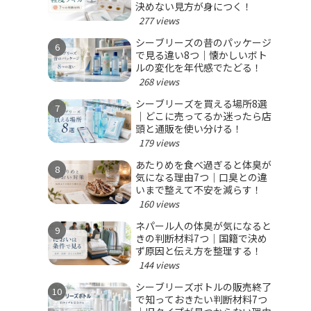
決めない見方が身につく！
277 views
シーブリーズの昔のパッケージ
で見る違い8つ｜懐かしいボト
ルの変化を年代感でたどる！
268 views
シーブリーズを買える場所8選
｜どこに売ってるか迷ったら店
頭と通販を使い分ける！
179 views
あたりめを食べ過ぎると体臭が
気になる理由7つ｜口臭との違
いまで整えて不安を減らす！
160 views
ネパール人の体臭が気になると
きの判断材料7つ｜国籍で決め
ず原因と伝え方を整理する！
144 views
シーブリーズボトルの販売終了
で知っておきたい判断材料7つ