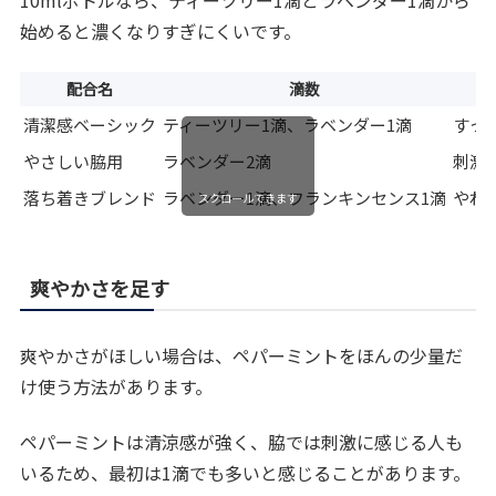
10mlボトルなら、ティーツリー1滴とラベンダー1滴から
始めると濃くなりすぎにくいです。
配合名
滴数
清潔感ベーシック
ティーツリー1滴、ラベンダー1滴
すっ
やさしい脇用
ラベンダー2滴
刺激
落ち着きブレンド
ラベンダー1滴、フランキンセンス1滴
やわ
スクロールできます
爽やかさを足す
爽やかさがほしい場合は、ペパーミントをほんの少量だ
け使う方法があります。
ペパーミントは清涼感が強く、脇では刺激に感じる人も
いるため、最初は1滴でも多いと感じることがあります。