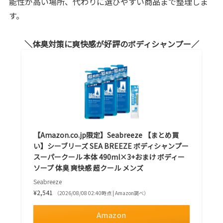
能性が高い場所、代わりに選びやすい商品まで整理しま
す。
体臭対策に爽快感が好評のボディシャンプー
【Amazon.co.jp限定】Seabreeze 【まとめ買
い】シーブリーズ SEA BREEZE ボディシャンプー
スーパークール 本体 490ml×3+おまけ ボディー
ソープ 体臭 爽快感 超クール メンズ
Seabreeze
¥2,541
（2026/08/08 02:40時点 | Amazon調べ）
Amazon