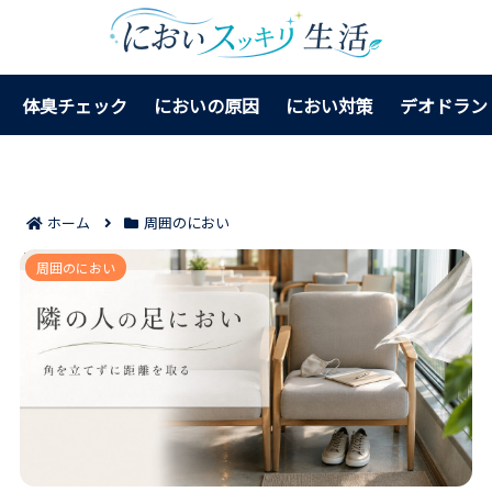
体臭チェック
においの原因
におい対策
デオドラン
ホーム
周囲のにおい
隣の人の足が臭いときの対処法7つ｜角を立てずに距離
周囲のにおい
を取る伝え方が見える！