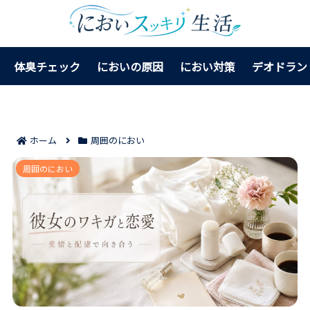
体臭チェック
においの原因
におい対策
デオドラン
ホーム
周囲のにおい
彼女のワキガが気にならないと感じるケース7つ｜好き
周囲のにおい
な気持ちを守りながら向き合える！