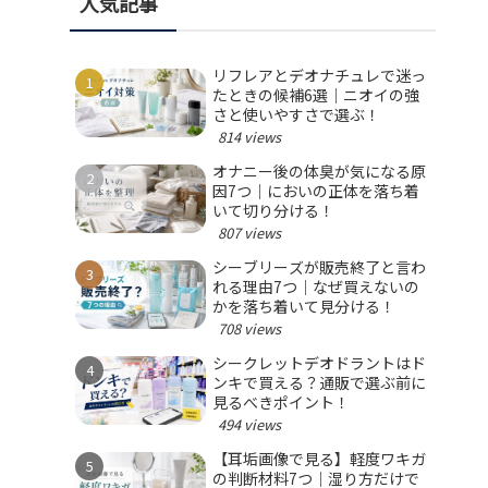
人気記事
リフレアとデオナチュレで迷っ
たときの候補6選｜ニオイの強
さと使いやすさで選ぶ！
814 views
オナニー後の体臭が気になる原
因7つ｜においの正体を落ち着
いて切り分ける！
807 views
シーブリーズが販売終了と言わ
れる理由7つ｜なぜ買えないの
かを落ち着いて見分ける！
708 views
シークレットデオドラントはド
ンキで買える？通販で選ぶ前に
見るべきポイント！
494 views
【耳垢画像で見る】軽度ワキガ
の判断材料7つ｜湿り方だけで