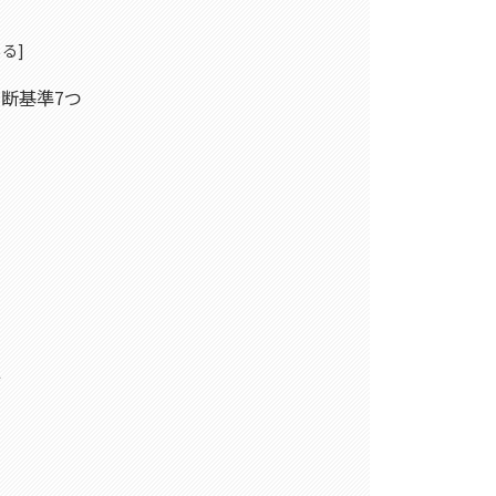
断基準7つ
面