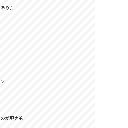
い塗り方
策
イン
うのが現実的