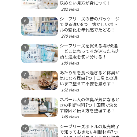
決めない見方が身につく！
282 views
シーブリーズの昔のパッケージ
で見る違い8つ｜懐かしいボト
ルの変化を年代感でたどる！
270 views
シーブリーズを買える場所8選
｜どこに売ってるか迷ったら店
頭と通販を使い分ける！
180 views
あたりめを食べ過ぎると体臭が
気になる理由7つ｜口臭との違
いまで整えて不安を減らす！
162 views
ネパール人の体臭が気になると
きの判断材料7つ｜国籍で決め
ず原因と伝え方を整理する！
145 views
シーブリーズボトルの販売終了
で知っておきたい判断材料7つ