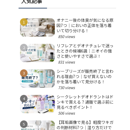
人気記事
オナニー後の体臭が気になる原
因7つ｜においの正体を落ち着
いて切り分ける！
850 views
リフレアとデオナチュレで迷っ
たときの候補6選｜ニオイの強
さと使いやすさで選ぶ！
831 views
シーブリーズが販売終了と言わ
れる理由7つ｜なぜ買えないの
かを落ち着いて見分ける！
730 views
シークレットデオドラントはド
ンキで買える？通販で選ぶ前に
見るべきポイント！
506 views
【耳垢画像で見る】軽度ワキガ
の判断材料7つ｜湿り方だけで