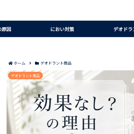
の原因
におい対策
デオドラ
ホーム
デオドラント商品
体臭サプリが効果なしと感じる理由7つ｜にお
デオドラント商品