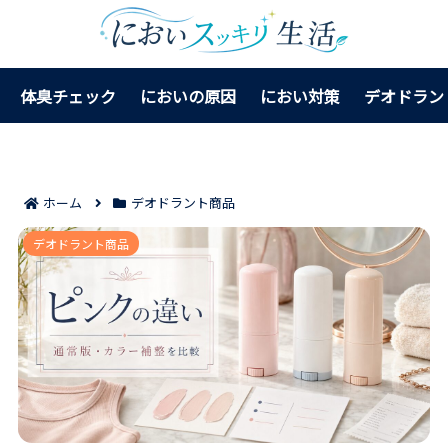
体臭チェック
においの原因
におい対策
デオドラン
ホーム
デオドラント商品
デオナチュレ ピンクの違いがわかる比較ポイント7つ｜
デオドラント商品
通常版やカラーコントロールとの選び分けが自然に決
まる！