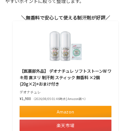
やすいポイントに絞って整理します。
無香料で安心して使える制汗剤が好評
【医薬部外品】 デオナチュレ ソフトストーンW ワ
キ用 直ヌリ 制汗剤 スティック 無香料 ×2個
(20g×2)+おまけ付き
デオナチュレ
¥1,980
（2026/08/05 01:46時点 | Amazon調べ）
Amazon
楽天市場