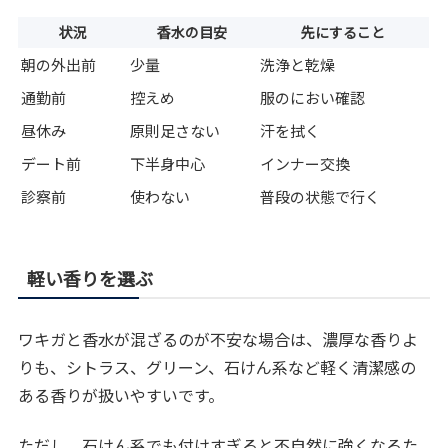
状況
香水の目安
先にすること
朝の外出前
少量
洗浄と乾燥
通勤前
控えめ
服のにおい確認
昼休み
原則足さない
汗を拭く
デート前
下半身中心
インナー交換
診察前
使わない
普段の状態で行く
軽い香りを選ぶ
ワキガと香水が混ざるのが不安な場合は、濃厚な香りよ
りも、シトラス、グリーン、石けん系など軽く清潔感の
ある香りが扱いやすいです。
ただし、石けん系でも付けすぎると不自然に強くなるた