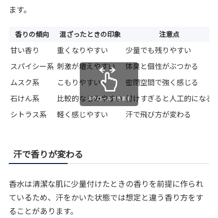
ます。
香りの傾向
混ざったときの印象
注意点
甘い香り
重くなりやすい
少量でも残りやすい
スパイシー系
刺激が増えやすい
体臭と個性がぶつかる
ムスク系
こもりやすい
密閉空間で強く感じる
石けん系
比較的なじみやすい
付けすぎると人工的になる
スクロールできます
シトラス系
軽く感じやすい
汗で飛び方が変わる
汗で香りが変わる
香水は清潔な肌に少量付けたときの香りを前提に作られ
ているため、汗をかいた状態では想定と違う香り方をす
ることがあります。