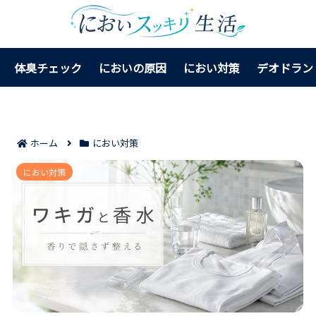
体臭チェック
においの原因
におい対策
デオドラン
ホーム
におい対策
ワキガと香水が混ざると臭く感じやすい理由7つ｜香り
におい対策
で隠さず清潔感を保つ方法が見える！