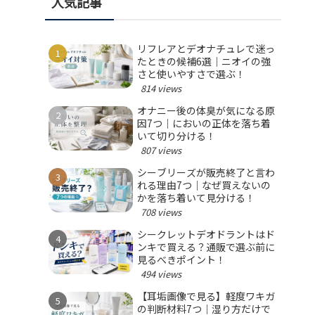
人気記事
リフレアとデオナチュレで迷っ
たときの候補6選｜ニオイの強
さと使いやすさで選ぶ！
814 views
オナニー後の体臭が気になる原
因7つ｜においの正体を落ち着
いて切り分ける！
807 views
シーブリーズが販売終了と言わ
れる理由7つ｜なぜ買えないの
かを落ち着いて見分ける！
708 views
シークレットデオドラントはド
ンキで買える？通販で選ぶ前に
見るべきポイント！
494 views
【耳垢画像で見る】軽度ワキガ
の判断材料7つ｜湿り方だけで