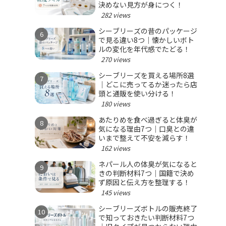
決めない見方が身につく！
282 views
シーブリーズの昔のパッケージ
で見る違い8つ｜懐かしいボト
ルの変化を年代感でたどる！
270 views
シーブリーズを買える場所8選
｜どこに売ってるか迷ったら店
頭と通販を使い分ける！
180 views
あたりめを食べ過ぎると体臭が
気になる理由7つ｜口臭との違
いまで整えて不安を減らす！
162 views
ネパール人の体臭が気になると
きの判断材料7つ｜国籍で決め
ず原因と伝え方を整理する！
145 views
シーブリーズボトルの販売終了
で知っておきたい判断材料7つ