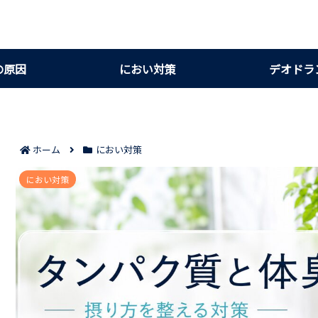
の原因
におい対策
デオドラ
ホーム
におい対策
タンパク質の体臭対策で見直す原因7つ｜摂り
におい対策