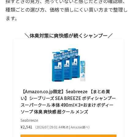
探すときの見方、売っていないと感じたときの確認順、
種類ごとの選び方、価格で損しにくい買い方まで整理し
ます。
体臭対策に爽快感が続くシャンプー
【Amazon.co.jp限定】Seabreeze 【まとめ買
い】シーブリーズ SEA BREEZE ボディシャンプー
スーパークール 本体 490ml×3+おまけ ボディー
ソープ 体臭 爽快感 超クール メンズ
Seabreeze
¥2,541
（2026/07/29 01:44時点 | Amazon調べ）