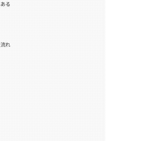
もある
な流れ