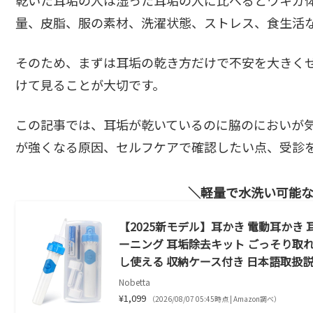
量、皮脂、服の素材、洗濯状態、ストレス、食生活
そのため、まずは耳垢の乾き方だけで不安を大きく
けて見ることが大切です。
この記事では、耳垢が乾いているのに脇のにおいが
が強くなる原因、セルフケアで確認したい点、受診
軽量で水洗い可能
【2025新モデル】耳かき 電動耳かき 
ーニング 耳垢除去キット ごっそり取れ
し使える 収納ケース付き 日本語取扱説
Nobetta
¥1,099
（2026/08/07 05:45時点 | Amazon調べ）