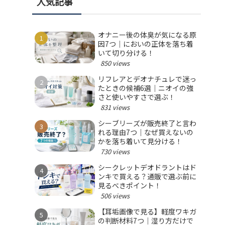
人気記事
オナニー後の体臭が気になる原
因7つ｜においの正体を落ち着
いて切り分ける！
850 views
リフレアとデオナチュレで迷っ
たときの候補6選｜ニオイの強
さと使いやすさで選ぶ！
831 views
シーブリーズが販売終了と言わ
れる理由7つ｜なぜ買えないの
かを落ち着いて見分ける！
730 views
シークレットデオドラントはド
ンキで買える？通販で選ぶ前に
見るべきポイント！
506 views
【耳垢画像で見る】軽度ワキガ
の判断材料7つ｜湿り方だけで