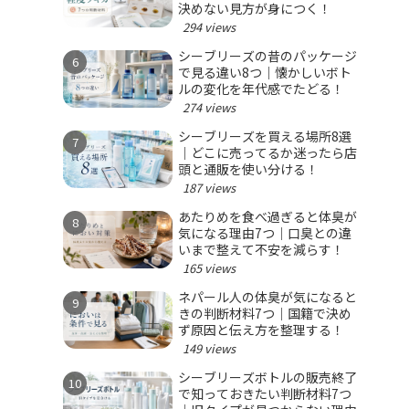
決めない見方が身につく！
294 views
シーブリーズの昔のパッケージ
で見る違い8つ｜懐かしいボト
ルの変化を年代感でたどる！
274 views
シーブリーズを買える場所8選
｜どこに売ってるか迷ったら店
頭と通販を使い分ける！
187 views
あたりめを食べ過ぎると体臭が
気になる理由7つ｜口臭との違
いまで整えて不安を減らす！
165 views
ネパール人の体臭が気になると
きの判断材料7つ｜国籍で決め
ず原因と伝え方を整理する！
149 views
シーブリーズボトルの販売終了
で知っておきたい判断材料7つ