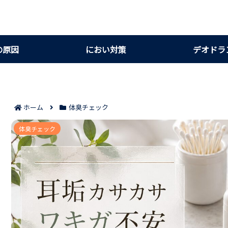
の原因
におい対策
デオドラ
ホーム
体臭チェック
耳垢がカサカサだけどワキガが心配なときの判断基準
体臭チェック